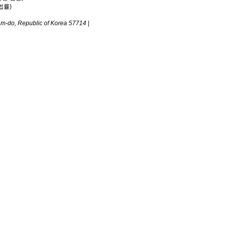
법률)
am-do, Republic of Korea 57714
|