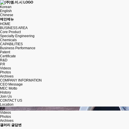
Korean
English
Chinese
메인메뉴
HOME
BUSINESS AREA
Core Product
Specialty Engineering
Chemicals
CAPABILITIES
Business Performance
Patent
Certificate
R&D
P.R
Videos
Photos
Archives
COMPANY INFORMATION
CEO Message
MEC Motto
History
Join Us
CONTACT US
Location
P.R
Videos
Photos
Archives
갤러리 글답변