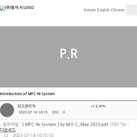
Korean
English
Chinese
P.R
Introduction of MFC-Ni System
최고관리자
LV.
49%
2
2023.07.14 16:15
338
0
- 첨부파일 :
[ MFC-Ni System ] by M.E.C_May.2023.pdf
(793.7K) -
다운로드
12
2023-07-14 16:15:10