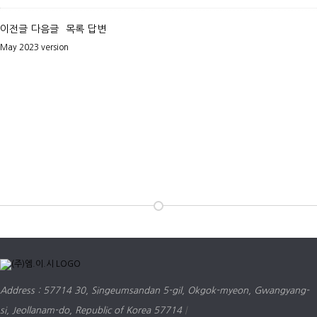
이전글
다음글
목록
답변
May 2023 version
Address : 57714 30, Singeumsandan 5-gil, Okgok-myeon, Gwangyang-
si, Jeollanam-do, Republic of Korea 57714
|