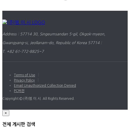
Address : 57714 30, Singeumsandan 5-gil, Okgok-myeon,
Gwangyang-si, Jeollanam-do, Republic of Korea 57714
|
T. +82 61-772-8825~7
|
Terms of Use
|
Privacy Policy
Email Unauthorized Collection Denied
PC버전
Copyright © (주)엠.이.시. All Rights Reserved.
×
전체 게시판 검색